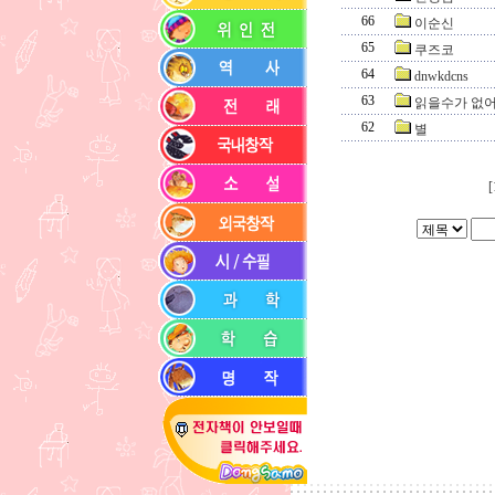
66
이순신
65
쿠즈코
64
dnwkdcns
63
읽을수가 없어
62
별
[