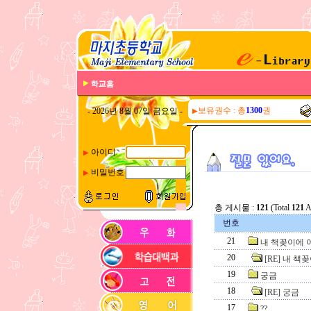
보유권수 : 총
1300
권
- 2026년 8월 07일 금요일 -
▶
아이디
▶
비밀번호
▶
총 게시물 :
121
(Total
121
Ar
번호
21
내 책꽂이에 
20
[RE] 내 
19
궁금
18
[RE] 궁금
17
??